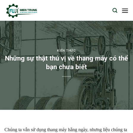
Skip
to
content
KIẾN THỨC
Những sự thật thú vị về thang máy có thể
bạn chưa biết
Chúng ta vẫn sử dụng thang máy hằng ngày, nhưng liệu chúng ta